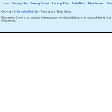
Home
Pasang Iklan
Pasang Banner
Hubungi Kami
Label Iklan
Iklan Populer
Per
Copyright ©
BursaJualBeli.Net
- Pasang Iklan Baris Gratis
Disclaimer: Content dari website ini merupakan kontribusi dari para pemasang iklan. Isi i
Anda minati.