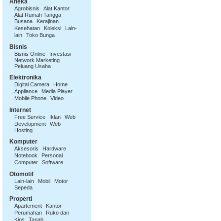
Aneka
Agrobisnis
Alat Kantor
Alat Rumah Tangga
Busana
Kerajinan
Kesehatan
Koleksi
Lain-
lain
Toko Bunga
Bisnis
Bisnis Online
Investasi
Network Marketing
Peluang Usaha
Elektronika
Digital Camera
Home
Appliance
Media Player
Mobile Phone
Video
Internet
Free Service
Iklan
Web
Development
Web
Hosting
Komputer
Aksesoris
Hardware
Notebook
Personal
Computer
Software
Otomotif
Lain-lain
Mobil
Motor
Sepeda
Properti
Apartement
Kantor
Perumahan
Ruko dan
Kios
Tanah