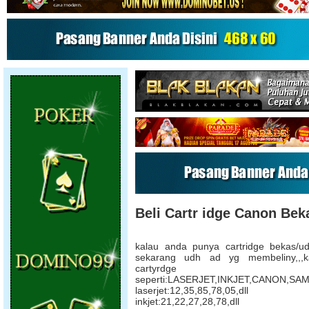
Beli Cartr idge Canon Beka
kalau anda punya cartridge bekas/u
sekarang udh ad yg membeliny,,,
cartyrdg
seperti:LASERJET,INKJET,CANON,S
laserjet:12,35,85,78,05,dll
inkjet:21,22,27,28,78,dll