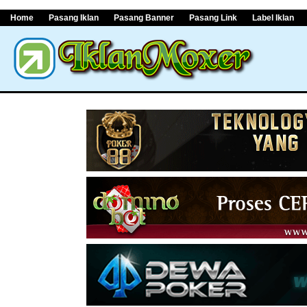
Home
Pasang Iklan
Pasang Banner
Pasang Link
Label Iklan