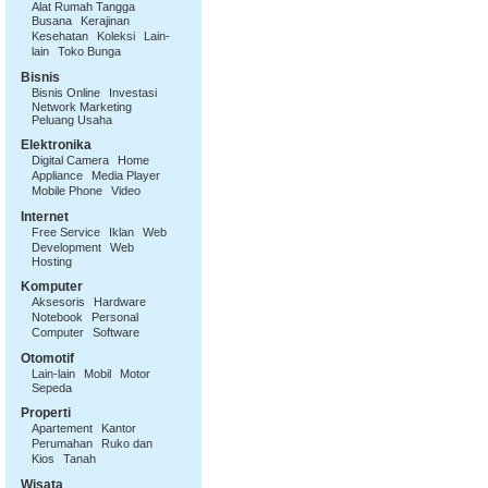
Alat Rumah Tangga
Busana
Kerajinan
Kesehatan
Koleksi
Lain-
lain
Toko Bunga
Bisnis
Bisnis Online
Investasi
Network Marketing
Peluang Usaha
Elektronika
Digital Camera
Home
Appliance
Media Player
Mobile Phone
Video
Internet
Free Service
Iklan
Web
Development
Web
Hosting
Komputer
Aksesoris
Hardware
Notebook
Personal
Computer
Software
Otomotif
Lain-lain
Mobil
Motor
Sepeda
Properti
Apartement
Kantor
Perumahan
Ruko dan
Kios
Tanah
Wisata