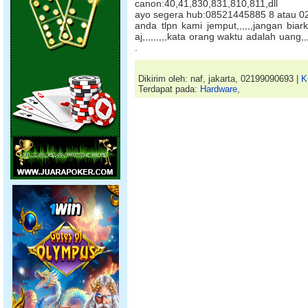
canon:40,41,830,831,810,811,dll
ayo segera hub:08521445885 8 atau 
anda tlpn kami jemput,,,,,,jangan biar
aj,,,,,,,,,kata orang waktu adalah uang
.
Dikirim oleh: naf, jakarta, 02199090693 |
K
Terdapat pada:
Hardware
,