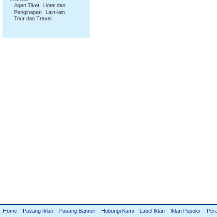
Agen Tiket
Hotel dan
Penginapan
Lain-lain
Tour dan Travel
Home
Pasang Iklan
Pasang Banner
Hubungi Kami
Label Iklan
Iklan Populer
Per