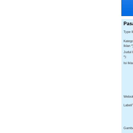
Pas
Type I
Katego
Iklan *
Judul 
*):
Isi Ikla
Websit
Label/
Gamba