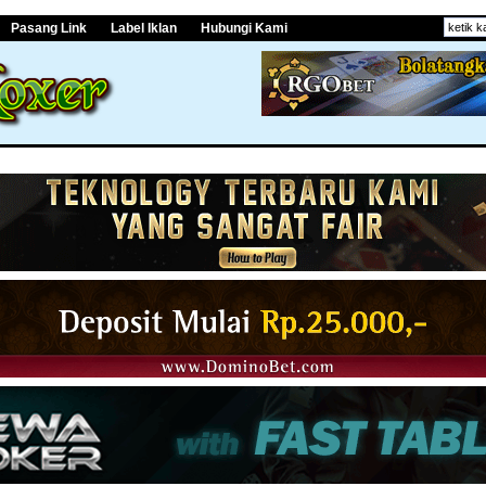
Pasang Link
Label Iklan
Hubungi Kami