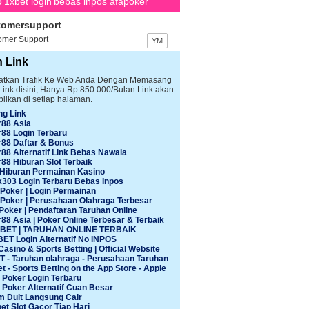
8
1xbet login
bebas inpos afapoker
tomersupport
omer Support
YM
n Link
atkan Trafik Ke Web Anda Dengan Memasang
 Link disini, Hanya Rp 850.000/Bulan Link akan
pilkan di setiap halaman.
g Link
r88 Asia
88 Login Terbaru
88 Daftar & Bonus
88 Alternatif Link Bebas Nawala
88 Hiburan Slot Terbaik
Hiburan Permainan Kasino
303 Login Terbaru Bebas Inpos
Poker | Login Permainan
oker | Perusahaan Olahraga Terbesar
oker | Pendaftaran Taruhan Online
88 Asia | Poker Online Terbesar & Terbaik
BET | TARUHAN ONLINE TERBAIK
ET Login Alternatif No INPOS
Casino & Sports Betting | Official Website
 - Taruhan olahraga - Perusahaan Taruhan
t - Sports Betting on the App Store - Apple
Poker Login Terbaru
 Poker Alternatif Cuan Besar
m Duit Langsung Cair
t Slot Gacor Tiap Hari