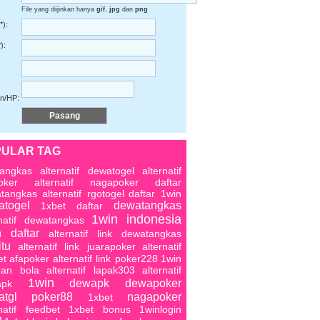
File yang diijinkan hanya
gif
,
jpg
dan
png
*):
):
on/HP:
ULAR TAG
tangkas
alternatif dewatogel
alternatif
oker
alternatif nagapoker
daftar
tangkas
alternatif rgotogel
daftar 1win
atogel
dewatangkas
1xbet daftar
1win indonesia
rnatif dewatangkas
 daftar
alternatif link dewatangkas
itu
alternatif link juarapoker
alternatif
et
afapoker
alternatif link poker228
1win
han bola
alternatif lapak303
alternatif
1win
dewapk
dewapoker
apk
tgl
poker88
nagapoker
1xbet
rnatif feedbet
1xbet bonus
1winlogin