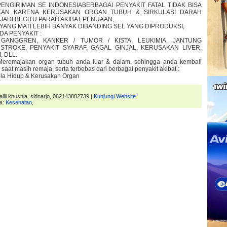
PENGIRIMAN SE INDONESIABERBAGAI PENYAKIT FATAL TIDAK BISA
KAN KARENA KERUSAKAN ORGAN TUBUH & SIRKULASI DARAH
JADI BEGITU PARAH AKIBAT PENUAAN,
YANG MATI LEBIH BANYAK DIBANDING SEL YANG DIPRODUKSI,
DA PENYAKIT :
 GANGGREN, KANKER / TUMOR / KISTA, LEUKIMIA, JANTUNG
STROKE, PENYAKIT SYARAF, GAGAL GINJAL, KERUSAKAN LIVER,
, DLL.
eremajakan organ tubuh anda luar & dalam, sehingga anda kembali
 saat masih remaja, serta terbebas dari berbagai penyakit akibat :
la Hidup & Kerusakan Organ
lailil khusnia, sidoarjo, 082143882739 |
Kunjungi Website
da:
Kesehatan
,