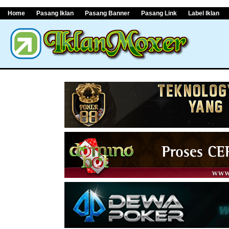
Home
Pasang Iklan
Pasang Banner
Pasang Link
Label Iklan