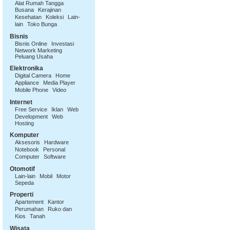
Alat Rumah Tangga
Busana
Kerajinan
Kesehatan
Koleksi
Lain-
lain
Toko Bunga
Bisnis
Bisnis Online
Investasi
Network Marketing
Peluang Usaha
Elektronika
Digital Camera
Home
Appliance
Media Player
Mobile Phone
Video
Internet
Free Service
Iklan
Web
Development
Web
Hosting
Komputer
Aksesoris
Hardware
Notebook
Personal
Computer
Software
Otomotif
Lain-lain
Mobil
Motor
Sepeda
Properti
Apartement
Kantor
Perumahan
Ruko dan
Kios
Tanah
Wisata