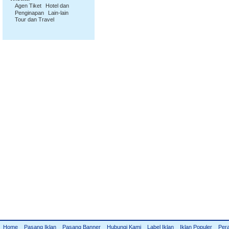
Agen Tiket
Hotel dan
Penginapan
Lain-lain
Tour dan Travel
Home
Pasang Iklan
Pasang Banner
Hubungi Kami
Label Iklan
Iklan Populer
Per