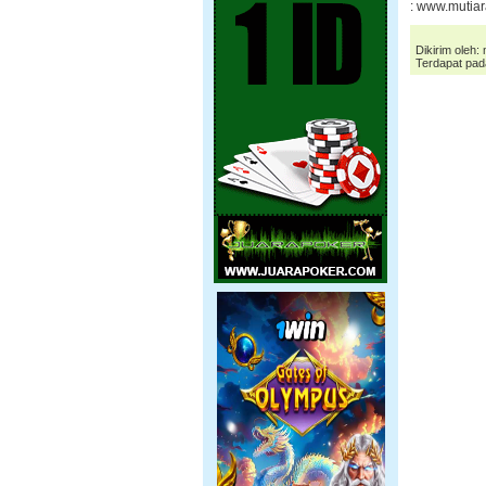
: www.mutiara
Dikirim oleh:
Terdapat pad