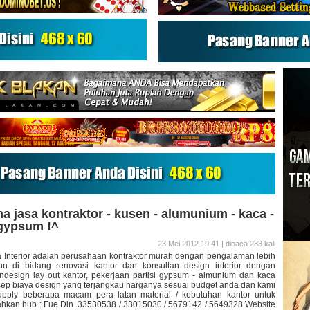
a jasa kontraktor - kusen - alumunium - kaca -
 gypsum !^
23 Mei 2012 19:41 | dibaca 283 kali
a Interior adalah perusahaan kontraktor murah dengan pengalaman lebih
un di bidang renovasi kantor dan konsultan design interior dengan
design lay out kantor, pekerjaan partisi gypsum - almunium dan kaca
ep biaya design yang terjangkau harganya sesuai budget anda dan kami
pply beberapa macam pera latan material / kebutuhan kantor untuk
lahkan hub : Fue Din .33530538 / 33015030 / 5679142 / 5649328 Website