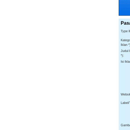
Pas
Type I
Katego
Iklan *
Judul 
*):
Isi Ikla
Websit
Label/
Gamba