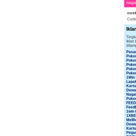
naga
cus
Cust
Ikla
Tingk
Iklan
ditam
Pasan
Poke
Poker
Poker
Poker
Poker
1Win 
Lapak
Kartu
DewaP
NagaP
Poker
FEED
FeedB
1win 
1XBET
MelBe
Dewa 
Kartu
Pinja