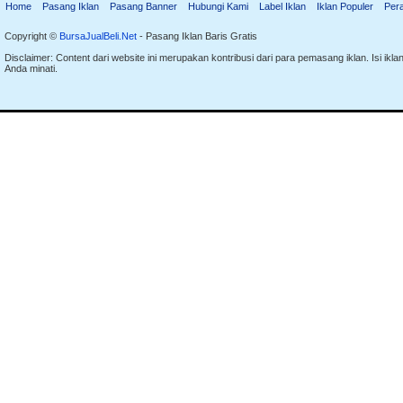
Home
Pasang Iklan
Pasang Banner
Hubungi Kami
Label Iklan
Iklan Populer
Per
Copyright ©
BursaJualBeli.Net
- Pasang Iklan Baris Gratis
Disclaimer: Content dari website ini merupakan kontribusi dari para pemasang iklan. Isi i
Anda minati.