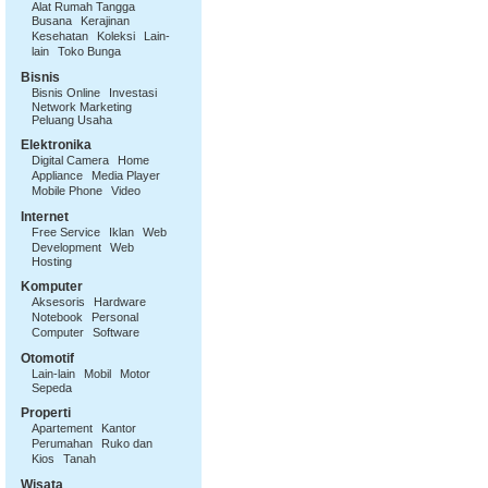
Alat Rumah Tangga
Busana
Kerajinan
Kesehatan
Koleksi
Lain-
lain
Toko Bunga
Bisnis
Bisnis Online
Investasi
Network Marketing
Peluang Usaha
Elektronika
Digital Camera
Home
Appliance
Media Player
Mobile Phone
Video
Internet
Free Service
Iklan
Web
Development
Web
Hosting
Komputer
Aksesoris
Hardware
Notebook
Personal
Computer
Software
Otomotif
Lain-lain
Mobil
Motor
Sepeda
Properti
Apartement
Kantor
Perumahan
Ruko dan
Kios
Tanah
Wisata