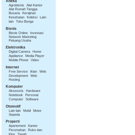
Aneka
Agrobisnis
Alat Kantor
Alat Rumah Tangga
Busana
Kerajinan
Kesehatan
Koleksi
Lain-
lain
Toko Bunga
Bisnis
Bisnis Online
Investasi
Network Marketing
Peluang Usaha
Elektronika
Digital Camera
Home
Appliance
Media Player
Mobile Phone
Video
Internet
Free Service
Iklan
Web
Development
Web
Hosting
Komputer
Aksesoris
Hardware
Notebook
Personal
Computer
Software
Otomotif
Lain-lain
Mobil
Motor
Sepeda
Properti
Apartement
Kantor
Perumahan
Ruko dan
Kios
Tanah