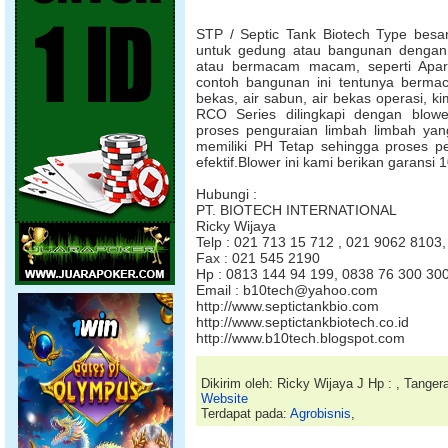
STP / Septic Tank Biotech Type besa
untuk gedung atau bangunan dengan
atau bermacam macam, seperti Apar
contoh bangunan ini tentunya bermac
bekas, air sabun, air bekas operasi, ki
RCO Series dilingkapi dengan blo
proses penguraian limbah limbah yan
memiliki PH Tetap sehingga proses p
efektif.Blower ini kami berikan garansi 
Hubungi :
PT. BIOTECH INTERNATIONAL
Ricky Wijaya
Telp : 021 713 15 712 , 021 9062 8103
Fax : 021 545 2190
Hp : 0813 144 94 199, 0838 76 300 30
Email : b10tech@yahoo.com
http://www.septictankbio.com
http://www.septictankbiotech.co.id
http://www.b10tech.blogspot.com
Dikirim oleh: Ricky Wijaya J Hp : , Tange
Website
Terdapat pada:
Agrobisnis
,