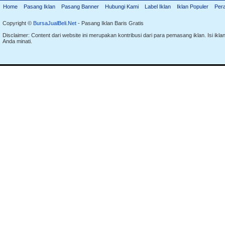
Home
Pasang Iklan
Pasang Banner
Hubungi Kami
Label Iklan
Iklan Populer
Per
Copyright ©
BursaJualBeli.Net
- Pasang Iklan Baris Gratis
Disclaimer: Content dari website ini merupakan kontribusi dari para pemasang iklan. Isi i
Anda minati.