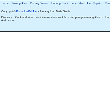
Home
Pasang Iklan
Pasang Banner
Hubungi Kami
Label Iklan
Iklan Populer
Per
Copyright ©
BursaJualBeli.Net
- Pasang Iklan Baris Gratis
Disclaimer: Content dari website ini merupakan kontribusi dari para pemasang iklan. Isi i
Anda minati.