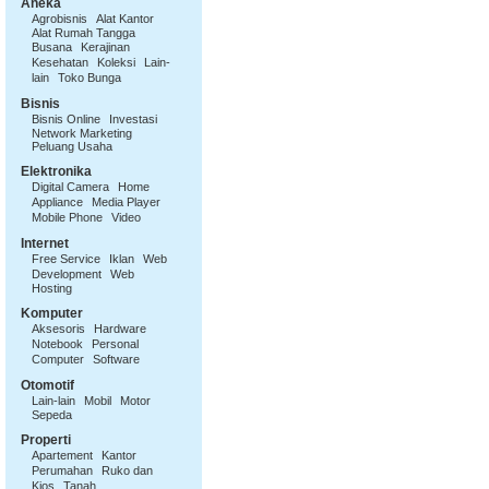
Aneka
Agrobisnis
Alat Kantor
Alat Rumah Tangga
Busana
Kerajinan
Kesehatan
Koleksi
Lain-
lain
Toko Bunga
Bisnis
Bisnis Online
Investasi
Network Marketing
Peluang Usaha
Elektronika
Digital Camera
Home
Appliance
Media Player
Mobile Phone
Video
Internet
Free Service
Iklan
Web
Development
Web
Hosting
Komputer
Aksesoris
Hardware
Notebook
Personal
Computer
Software
Otomotif
Lain-lain
Mobil
Motor
Sepeda
Properti
Apartement
Kantor
Perumahan
Ruko dan
Kios
Tanah