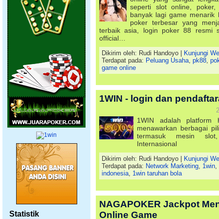
seperti slot online, poke
banyak lagi game menarik 
poker terbesar yang menj
terbaik asia, login poker 88 resmi 
official…
Dikirim oleh: Rudi Handoyo |
Kunjungi We
Terdapat pada:
Peluang Usaha
,
pk88
,
po
game online
1WIN - login dan pendaftar
2
1WIN adalah platform hi
menawarkan berbagai pil
termasuk mesin slot,
Internasional
Dikirim oleh: Rudi Handoyo |
Kunjungi We
Terdapat pada:
Network Marketing
,
1win
,
indonesia
,
1win taruhan bola
NAGAPOKER Jackpot Mena
Statistik
Online Game