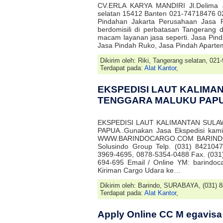
CV.ERLA KARYA MANDIRI Jl.Delima
selatan 15412 Banten 021-74718476 
Pindahan Jakarta Perusahaan Jasa
berdomisili di perbatasan Tangerang d
macam layanan jasa seperti. Jasa Pin
Jasa Pindah Ruko, Jasa Pindah Apart
Dikirim oleh: Riki, Tangerang selatan, 02
Terdapat pada:
Alat Kantor
,
EKSPEDISI LAUT KALIMA
TENGGARA MALUKU PAP
EKSPEDISI LAUT KALIMANTAN SUL
PAPUA..Gunakan Jasa Ekspedisi kami.
WWW.BARINDOCARGO.COM BARINDO Ca
Solusindo Group Telp. (031) 842104
3969-4695, 0878-5354-0488 Fax. (031
694-695 Email / Online YM: barind
Kiriman Cargo Udara ke…
Dikirim oleh: Barindo, SURABAYA, (031) 
Terdapat pada:
Alat Kantor
,
Apply Online CC M egavisa