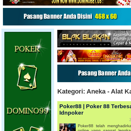
Kategori: Aneka - Alat K
Poker88 | Poker 88 Terbesa
Idnpoker
2
Poker88 telah menghadirk
online yang sangat lengkap