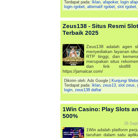
Terdapat pada:
Iklan
,
afapoker
,
login afa
login rgobet
,
alternatif rgobet
,
slot rgobet
Zeus138 - Situs Resmi Slo
Terbaik 2025
Zeus138 adalah agen sl
menyediakan layanan situ
RTP tinggi, dan kemena
merupakan situs rekomend
dan link slot88 t
https://jamalcar.com/
Dikirim oleh: Ads Google |
Kunjungi Webs
Terdapat pada:
Iklan
,
zeus13
,
slot zeus
,
login
,
zeus138 daftar
1Win Casino: Play Slots a
500%
26 Sept
1Win adalah platform per
taruhan dalam satu apli