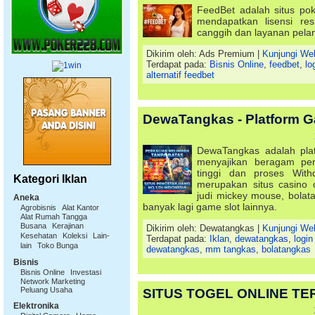
FeedBet adalah situs pok
mendapatkan lisensi r
canggih dan layanan pela
Dikirim oleh: Ads Premium |
Kunjungi We
Terdapat pada:
Bisnis Online
,
feedbet
,
lo
alternatif feedbet
DewaTangkas - Platform G
DewaTangkas adalah plat
menyajikan beragam pe
tinggi dan proses Wit
Kategori Iklan
merupakan situs casino
judi mickey mouse, bolat
Aneka
banyak lagi game slot lainnya.
Agrobisnis
Alat Kantor
Alat Rumah Tangga
Busana
Kerajinan
Dikirim oleh: Dewatangkas |
Kunjungi We
Kesehatan
Koleksi
Lain-
Terdapat pada:
Iklan
,
dewatangkas
,
logi
lain
Toko Bunga
dewatangkas
,
mm tangkas
,
bolatangkas
Bisnis
Bisnis Online
Investasi
Network Marketing
Peluang Usaha
SITUS TOGEL ONLINE T
Elektronika