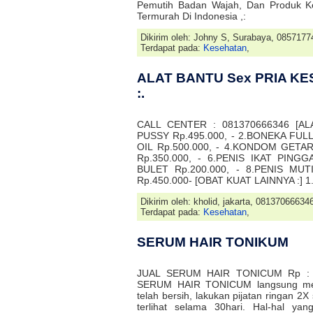
Pemutih Badan Wajah, Dan Produk Kec
Termurah Di Indonesia ,:
Dikirim oleh: Johny S, Surabaya, 0857177
Terdapat pada:
Kesehatan
,
ALAT BANTU Sex PRIA KES
:.
CALL CENTER : 081370666346 [AL
PUSSY Rp.495.000, - 2.BONEKA FULL
OIL Rp.500.000, - 4.KONDOM GETAR
Rp.350.000, - 6.PENIS IKAT PINGG
BULET Rp.200.000, - 8.PENIS MUT
Rp.450.000- [OBAT KUAT LAINNYA :
Dikirim oleh: kholid, jakarta, 08137066634
Terdapat pada:
Kesehatan
,
SERUM HAIR TONIKUM
JUAL SERUM HAIR TONICUM Rp : 1
SERUM HAIR TONICUM langsung meny
telah bersih, lakukan pijatan ringan 2X
terlihat selama 30hari. Hal-hal yan