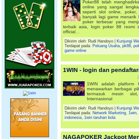
Poker88 telah menghadirk
online yang sangat lengkap
seperti slot online, poke
banyak lagi game menarik 
poker terbesar yang menj
terbaik asia, login poker 88 resmi 
official…
Dikirim oleh: Rudi Handoyo |
Kunjungi We
Terdapat pada:
Peluang Usaha
,
pk88
,
po
game online
1WIN - login dan pendaftar
2
1WIN adalah platform hi
menawarkan berbagai pil
termasuk mesin slot,
Internasional
Dikirim oleh: Rudi Handoyo |
Kunjungi We
Terdapat pada:
Network Marketing
,
1win
,
indonesia
,
1win taruhan bola
NAGAPOKER Jackpot Mena