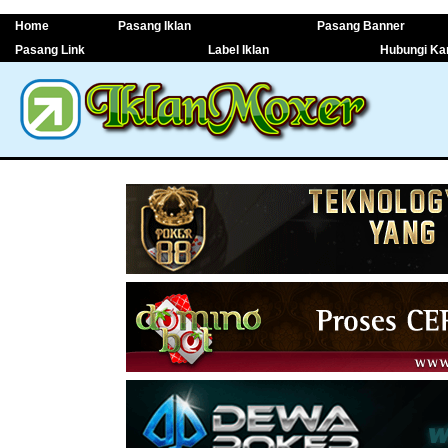
Home
Pasang Iklan
Pasang Banner
Pasang Link
Label Iklan
Hubungi Ka