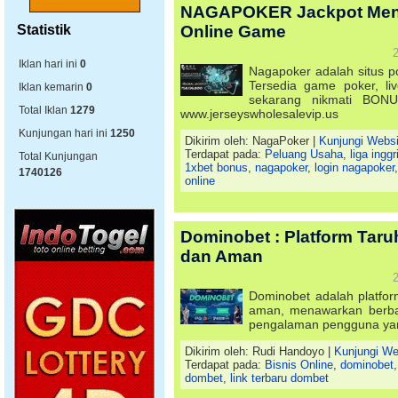
NAGAPOKER Jackpot Mena
Statistik
Online Game
2
Iklan hari ini
0
Nagapoker adalah situs po
Tersedia game poker, li
Iklan kemarin
0
sekarang nikmati BONU
Total Iklan
1279
www.jerseyswholesalevip.us
Kunjungan hari ini
1250
Dikirim oleh: NagaPoker |
Kunjungi Websi
Terdapat pada:
Peluang Usaha
,
liga inggr
Total Kunjungan
1xbet bonus
,
nagapoker
,
login nagapoker
1740126
online
Dominobet : Platform Taru
dan Aman
2
Dominobet adalah platfor
aman, menawarkan berba
pengalaman pengguna yan
Dikirim oleh: Rudi Handoyo |
Kunjungi We
Terdapat pada:
Bisnis Online
,
dominobet
dombet
,
link terbaru dombet