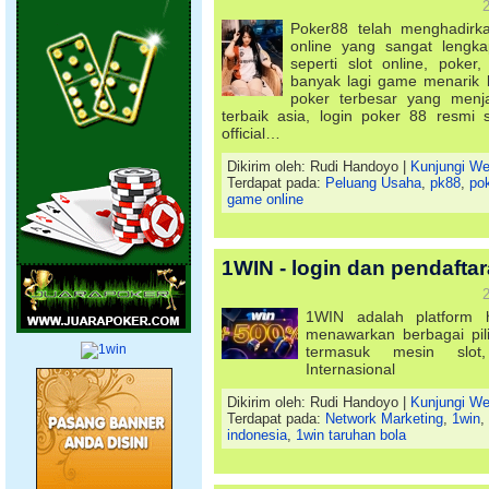
2
Poker88 telah menghadirk
online yang sangat lengkap
seperti slot online, poke
banyak lagi game menarik 
poker terbesar yang menj
terbaik asia, login poker 88 resmi 
official…
Dikirim oleh: Rudi Handoyo |
Kunjungi We
Terdapat pada:
Peluang Usaha
,
pk88
,
po
game online
1WIN - login dan pendaftar
2
1WIN adalah platform hi
menawarkan berbagai pil
termasuk mesin slot,
Internasional
Dikirim oleh: Rudi Handoyo |
Kunjungi We
Terdapat pada:
Network Marketing
,
1win
,
indonesia
,
1win taruhan bola