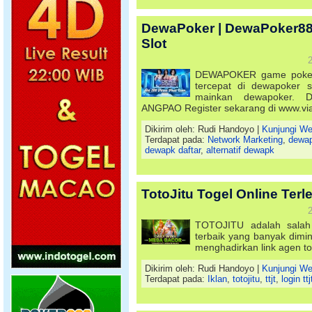
DewaPoker | DewaPoker88
Slot
2
DEWAPOKER game poker 
tercepat di dewapoker s
mainkan dewapoker. D
ANGPAO Register sekarang di www.via
Dikirim oleh: Rudi Handoyo |
Kunjungi We
Terdapat pada:
Network Marketing
,
dewa
dewapk daftar
,
alternatif dewapk
TotoJitu Togel Online Ter
2
TOTOJITU adalah salah 
terbaik yang banyak dimin
menghadirkan link agen to
Dikirim oleh: Rudi Handoyo |
Kunjungi We
Terdapat pada:
Iklan
,
totojitu
,
ttjt
,
login ttj