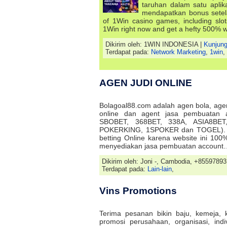
taruhan dalam satu apli
mendapatkan bonus setelah
of 1Win casino games, including slot
1Win right now and get a hefty 500% 
Dikirim oleh: 1WIN INDONESIA |
Kunjung
Terdapat pada:
Network Marketing
,
1win
,
AGEN JUDI ONLINE
Bolagoal88.com adalah agen bola, agen 
online dan agent jasa pembuatan a
SBOBET, 368BET, 338A, ASIA8BET
POKERKING, 1SPOKER dan TOGEL). K
betting Online karena website ini 100
menyediakan jasa pembuatan account
Dikirim oleh: Joni -, Cambodia, +8559789
Terdapat pada:
Lain-lain
,
Vins Promotions
Terima pesanan bikin baju, kemeja, k
promosi perusahaan, organisasi, indi