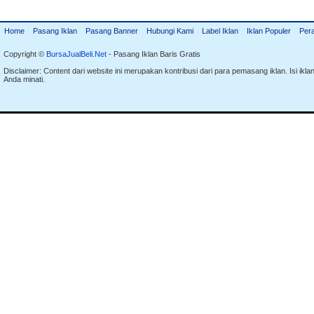
Home
Pasang Iklan
Pasang Banner
Hubungi Kami
Label Iklan
Iklan Populer
Per
Copyright ©
BursaJualBeli.Net
- Pasang Iklan Baris Gratis
Disclaimer: Content dari website ini merupakan kontribusi dari para pemasang iklan. Isi i
Anda minati.