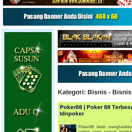
Kategori: Bisnis - Bisni
Poker88 | Poker 88 Terbesa
Idnpoker
2
Poker88 telah menghadirk
online yang sangat lengkap