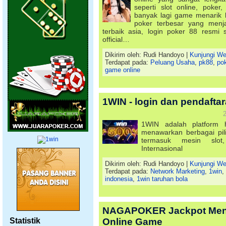
seperti slot online, poke
banyak lagi game menarik 
poker terbesar yang menj
terbaik asia, login poker 88 resmi 
official…
Dikirim oleh: Rudi Handoyo |
Kunjungi We
Terdapat pada:
Peluang Usaha
,
pk88
,
po
game online
1WIN - login dan pendaftar
2
1WIN adalah platform hi
menawarkan berbagai pil
termasuk mesin slot,
Internasional
Dikirim oleh: Rudi Handoyo |
Kunjungi We
Terdapat pada:
Network Marketing
,
1win
,
indonesia
,
1win taruhan bola
NAGAPOKER Jackpot Mena
Statistik
Online Game