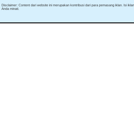
Disclaimer: Content dari website ini merupakan kontribusi dari para pemasang iklan. Isi i
Anda minati.