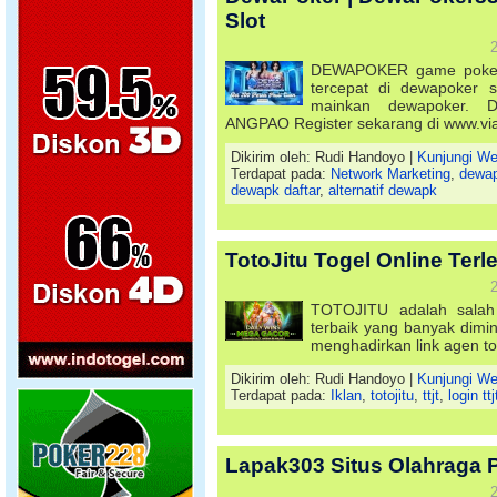
Slot
2
DEWAPOKER game poker 
tercepat di dewapoker s
mainkan dewapoker. D
ANGPAO Register sekarang di www.via
Dikirim oleh: Rudi Handoyo |
Kunjungi We
Terdapat pada:
Network Marketing
,
dewa
dewapk daftar
,
alternatif dewapk
TotoJitu Togel Online Ter
2
TOTOJITU adalah salah 
terbaik yang banyak dimin
menghadirkan link agen to
Dikirim oleh: Rudi Handoyo |
Kunjungi We
Terdapat pada:
Iklan
,
totojitu
,
ttjt
,
login ttj
Lapak303 Situs Olahraga 
2