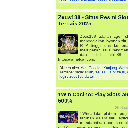
Zeus138 - Situs Resmi Slo
Terbaik 2025
Zeus138 adalah agen sl
menyediakan layanan situ
RTP tinggi, dan kemena
merupakan situs rekomend
dan link slot88 t
https://jamalcar.com/
Dikirim oleh: Ads Google |
Kunjungi Webs
Terdapat pada:
Iklan
,
zeus13
,
slot zeus
,
login
,
zeus138 daftar
1Win Casino: Play Slots a
500%
26 Sept
1Win adalah platform per
taruhan dalam satu apli
mendapatkan bonus setelah
of 1Win casino games, including slot