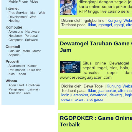
dilengkapi dengan segala je
Mobile Phone
Video
kartu online seperti poker 
Internet
RTP tinggi, live casino seru,
Free Service
Iklan
Web
Development
Web
Dikirim oleh: rgotgl.online |
Kunjungi Webs
Hosting
Terdapat pada:
Iklan
,
rgotogel
,
rgotgl
,
alt
Komputer
Aksesoris
Hardware
Notebook
Personal
Computer
Software
Dewatogel Taruhan Game O
Otomotif
Jam
Lain-lain
Mobil
Motor
Sepeda
Properti
Situs online Dewatogel 
Apartement
Kantor
seperti togel, slot, bola
Perumahan
Ruko dan
transaksi depo d
Kios
Tanah
www.cervezaguayacan.com
Wisata
Agen Tiket
Hotel dan
Dikirim oleh: Dewa Togel |
Kunjungi Webs
Penginapan
Lain-lain
Terdapat pada:
Iklan
,
juarapoker
,
alternat
Tour dan Travel
login juarapoker
,
dewatogel
,
dewatgl
,
logi
dewa maxwin
,
slot gacor
RGOPOKER : Game Online
Terbaik