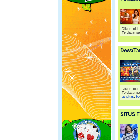
Dikirim ole
Terdapat p
DewaTan
Dikirim ole
Terdapat p
tangkas
,
bo
SITUS 