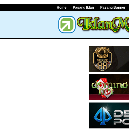
Home
Pasang Iklan
Pasang Banner