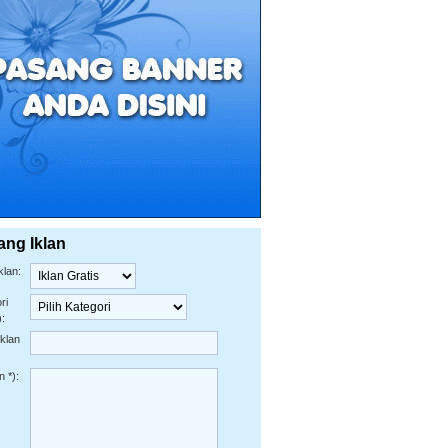
ang Iklan
klan:
ri
):
Iklan
n *):